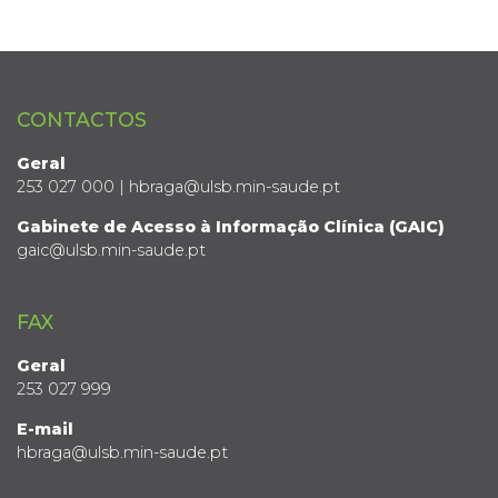
CONTACTOS
Geral
253 027 000 | hbraga@ulsb.min-saude.pt
Gabinete de Acesso à Informação Clínica (GAIC)
gaic@ulsb.min-saude.pt
FAX
Geral
253 027 999
E-mail
hbraga@ulsb.min-saude.pt