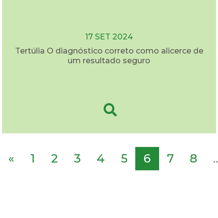
17 SET 2024
Tertúlia O diagnóstico correto como alicerce de
um resultado seguro
«
1
2
3
4
5
6
7
8
..