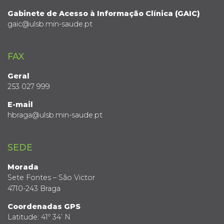
Gabinete de Acesso à Informação Clínica (GAIC)
gaic@ulsb.min-saude.pt
FAX
Geral
253 027 999
E-mail
hbraga@ulsb.min-saude.pt
SEDE
Morada
Sete Fontes – São Victor
4710-243 Braga
Coordenadas GPS
Latitude: 41º 34’ N