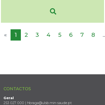
«
1
2
3
4
5
6
7
8
..
CONTACTOS
Geral
253 027 000 | hbraga@ulsb.min-saude.pt