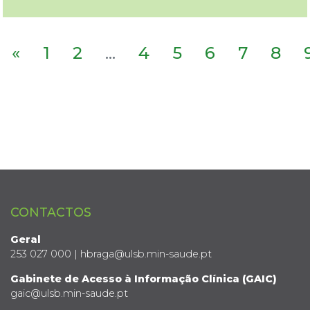
«
1
2
...
4
5
6
7
8
CONTACTOS
Geral
253 027 000 | hbraga@ulsb.min-saude.pt
Gabinete de Acesso à Informação Clínica (GAIC)
gaic@ulsb.min-saude.pt