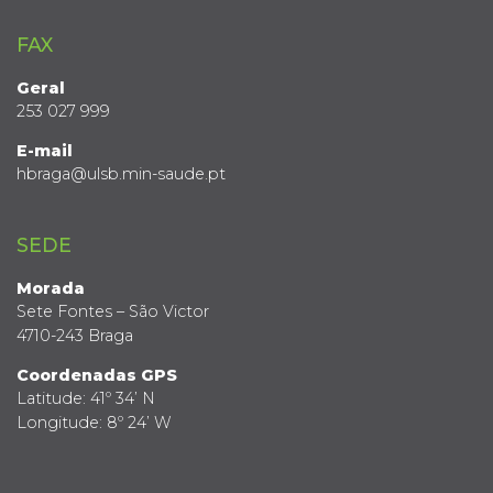
FAX
Geral
253 027 999
E-mail
hbraga@ulsb.min-saude.pt
SEDE
Morada
Sete Fontes – São Victor
4710-243 Braga
Coordenadas GPS
Latitude: 41º 34’ N
Longitude: 8º 24’ W