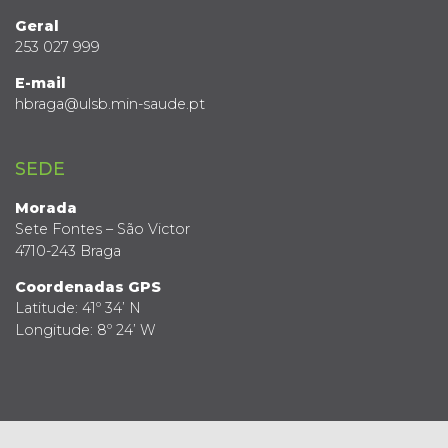
Geral
253 027 999
E-mail
hbraga@ulsb.min-saude.pt
SEDE
Morada
Sete Fontes – São Victor
4710-243 Braga
Coordenadas GPS
Latitude: 41º 34’ N
Longitude: 8º 24’ W