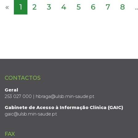
«
1
2
3
4
5
6
7
8
..
CONTACTOS
Geral
253 027 000 | hbraga@ulsb.min-saude.pt
Gabinete de Acesso à Informação Clínica (GAIC)
gaic@ulsb.min-saude.pt
FAX