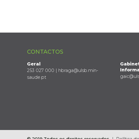
CONTACTOS
Geral
Gabine
Informa
253 027 000 | hbraga@ulsb.min-
gaic@ul
saude.pt
© 2019 Todos os direitos reservados
Política d