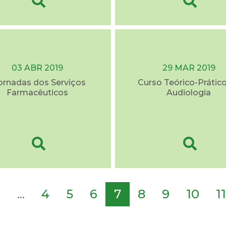
03 ABR 2019
29 MAR 2019
Jornadas dos Serviços
Curso Teórico-Prátic
Farmacêuticos
Audiologia
2
...
4
5
6
7
8
9
10
11