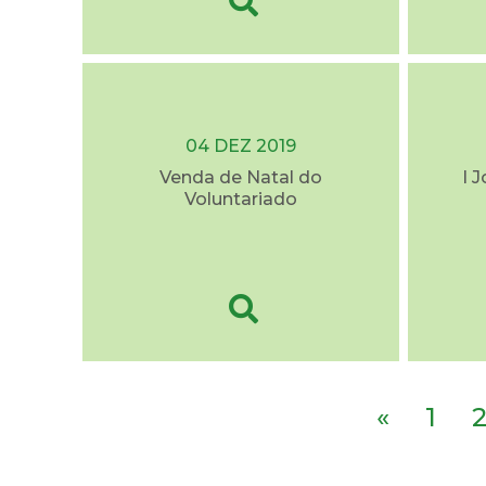
04 DEZ 2019
Venda de Natal do
I 
Voluntariado
«
1