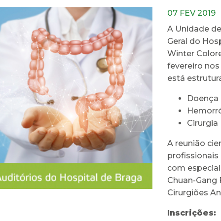
07 FEV 2019
A Unidade de 
Geral do Hos
Winter Colore
fevereiro nos
está estrutu
Doença D
Hemorró
Cirurgi
A reunião cie
profissionais
com especial
Chuan-Gang F
Cirurgiões An
Inscrições: