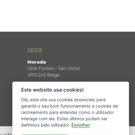
SEDE
Morada
Sete Fontes – São Victor
4710-243 Braga
Coordenadas GPS
Este website usa cookies!
Latitude: 41º 34’ N
Longitude: 8º 24’ W
Olá, este site usa cookies essenciais para
garantir o seu bom funcionamento e cookies de
rastreamento para entender como o utilizador
interage com ele. Estes últimos podem ser
definidos pelo utilizador.
Escolher
da Informação