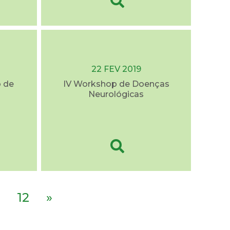
22 FEV 2019
o de
IV Workshop de Doenças
Neurológicas
12
»