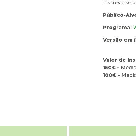
Inscreva-se 
Público-Alv
Programa:
W
Versão em 
Valor de In
150€ -
Médic
100€ -
Médic