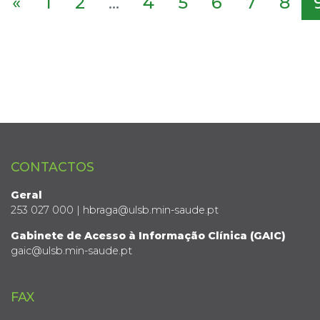
«
1
2
...
4
5
6
7
8
CONTACTOS
Geral
253 027 000 | hbraga@ulsb.min-saude.pt
Gabinete de Acesso à Informação Clínica (GAIC)
gaic@ulsb.min-saude.pt
FAX