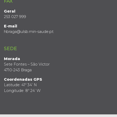
FAX
Geral
253 027 999
E-mail
hbraga@ulsb.min-saude.pt
SEDE
Morada
Sete Fontes – São Victor
4710-243 Braga
Coordenadas GPS
Latitude: 41º 34’ N
Longitude: 8º 24’ W