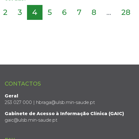
2
3
4
5
6
7
8
...
28
CONTACTOS
Geral
253 027 000 | hbraga@ulsb.min-saude.pt
Gabinete de Acesso à Informação Clínica (GAIC)
gaic@ulsb.min-saude.pt