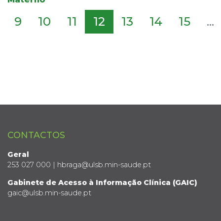
9
10
11
12
13
14
15
...
CONTACTOS
Geral
253 027 000 | hbraga@ulsb.min-saude.pt
Gabinete de Acesso à Informação Clínica (GAIC)
gaic@ulsb.min-saude.pt