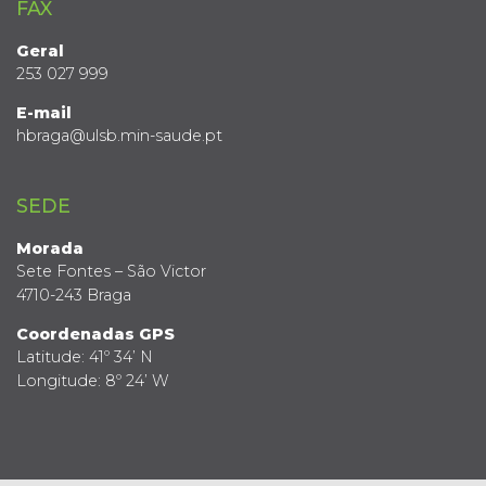
FAX
Geral
253 027 999
E-mail
hbraga@ulsb.min-saude.pt
SEDE
Morada
Sete Fontes – São Victor
4710-243 Braga
Coordenadas GPS
Latitude: 41º 34’ N
Longitude: 8º 24’ W