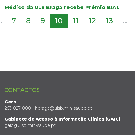
Médico da ULS Braga recebe Prémio BIAL
..
7
8
9
10
11
12
13
...
CONTACTOS
Geral
253 027 000 | hbraga@ulsb.min-saude.pt
Gabinete de Acesso à Informação Clínica (GAIC)
gaic@ulsb.min-saude.pt