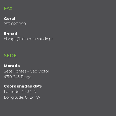
FAX
Geral
253 027 999
E-mail
hbraga@ulsb.min-saude.pt
SEDE
Morada
Sete Fontes – São Victor
4710-243 Braga
Coordenadas GPS
Latitude: 41º 34’ N
Longitude: 8º 24’ W