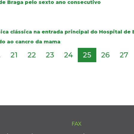
de Braga pelo sexto ano consecutivo
ca clássica na entrada principal do Hospital de
ado ao cancro da mama
.
21
22
23
24
25
26
27
FAX