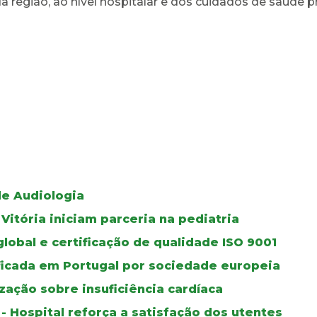
região, ao nível hospitalar e dos cuidados de saúde p
de Audiologia
itória iniciam parceria na pediatria
lobal e certificação de qualidade ISO 9001
ificada em Portugal por sociedade europeia
zação sobre insuficiência cardíaca
- Hospital reforça a satisfação dos utentes