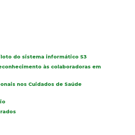
iloto do sistema informático S3
 reconhecimento às colaboradoras em
ionais nos Cuidados de Saúde
io
grados