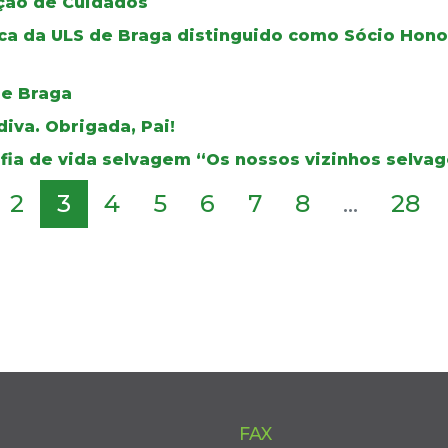
ção de Cuidados
rica da ULS de Braga distinguido como Sócio Hon
de Braga
iva. Obrigada, Pai!
fia de vida selvagem “Os nossos vizinhos selva
2
3
4
5
6
7
8
...
28
FAX