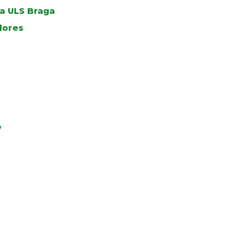
a ULS Braga
dores
”