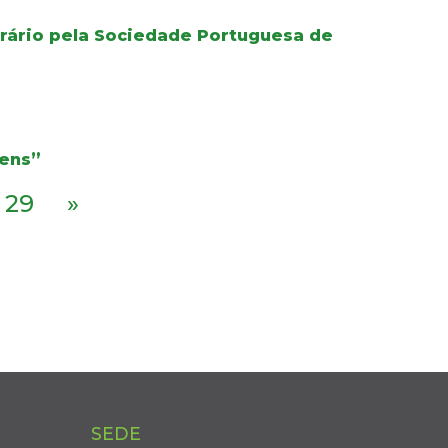
orário pela Sociedade Portuguesa de
gens”
29
»
SEDE