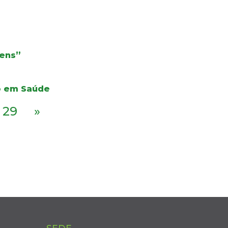
gens”
ão em Saúde
29
»