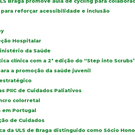
ULS Braga promove aula de cycling para colabora
para reforçar acessibilidade e inclusão
oy
eção Hospitalar
inistério da Saúde
ca clínica com a 2ª edição do “Step into Scrubs
para a promoção da saúde juvenil
estratégico
s PIIC de Cuidados Paliativos
cro colorretal
a em Portugal
ção de Cuidados
rica da ULS de Braga distinguido como Sócio Hon