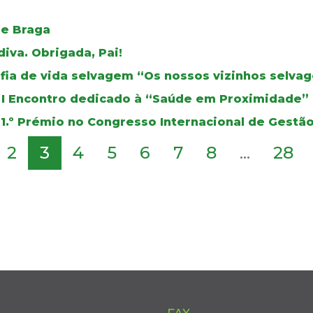
de Braga
iva. Obrigada, Pai!
fia de vida selvagem “Os nossos vizinhos selva
 I Encontro dedicado à “Saúde em Proximidade”
1.º Prémio no Congresso Internacional de Gest
2
3
4
5
6
7
8
...
28