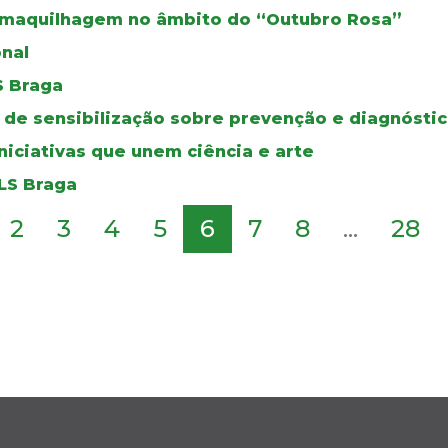
maquilhagem no âmbito do “Outubro Rosa”
nal
S Braga
de sensibilização sobre prevenção e diagnósti
niciativas que unem ciência e arte
ULS Braga
2
3
4
5
6
7
8
...
28