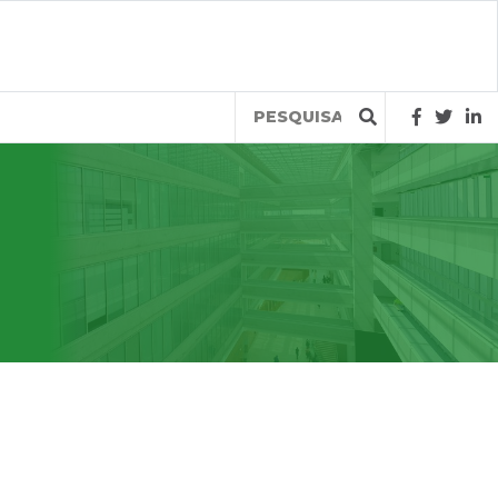
Query