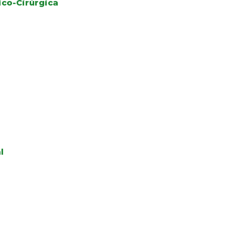
co-Cirúrgica
l