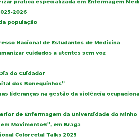
rizar prática especializada em Enfermagem Médi
2025-2026
 da população
gresso Nacional de Estudantes de Medicina
umanizar cuidados a utentes sem voz
o
 Dia do Cuidador
pital dos Bonequinhos”
as lideranças na gestão da violência ocupaciona
perior de Enfermagem da Universidade do Minho
s em Movimento®”, em Braga
onal Colorectal Talks 2025