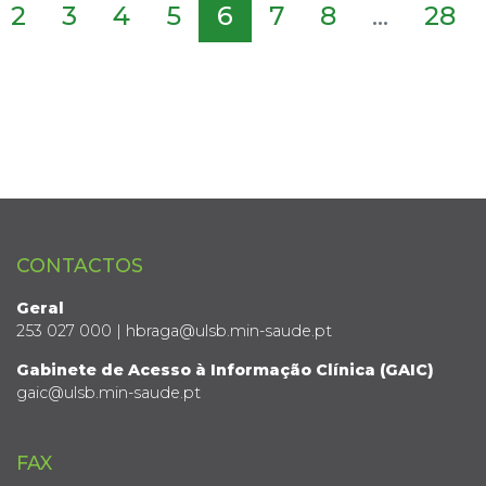
2
3
4
5
6
7
8
...
28
CONTACTOS
Geral
253 027 000 | hbraga@ulsb.min-saude.pt
Gabinete de Acesso à Informação Clínica (GAIC)
gaic@ulsb.min-saude.pt
FAX