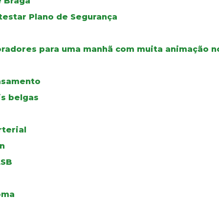
e Braga
testar Plano de Segurança
boradores para uma manhã com muita animação no
casamento
is belgas
terial
on
LSB
oma