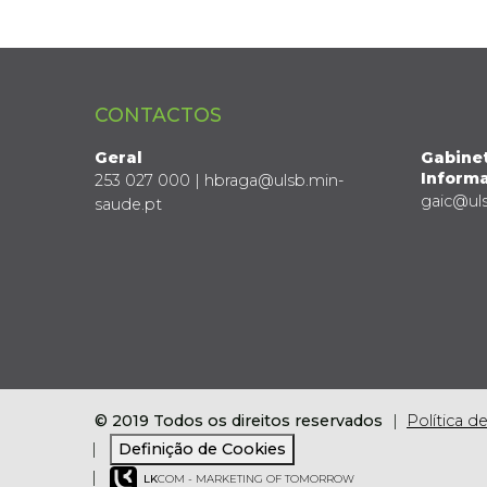
CONTACTOS
Geral
Gabine
Informa
253 027 000 | hbraga@ulsb.min-
gaic@ul
saude.pt
© 2019 Todos os direitos reservados
Política d
Definição de Cookies
LK
COM - MARKETING OF TOMORROW