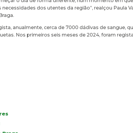
meçar o dia de forma diferente, num momento em que a
s necessidades dos utentes da região”, realçou Paula Va
Braga.
sta, anualmente, cerca de 7000 dádivas de sangue, que
uetas. Nos primeiros seis meses de 2024, foram regis
res
I