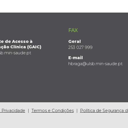
FAX
te de Acesso à
Geral
ção Clínica (GAIC)
253 027 999
sb.min-saude.pt
E-mail
hbraga@ulsb.min-saude.pt
e Privacidade
Termos e Condições
Política de Segurança 