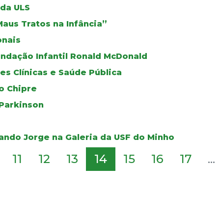
 da ULS
Maus Tratos na Infância”
onais
ndação Infantil Ronald McDonald
es Clínicas e Saúde Pública
o Chipre
 Parkinson
ndo Jorge na Galeria da USF do Minho
11
12
13
14
15
16
17
...