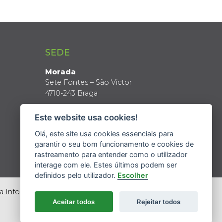
SEDE
Morada
Sete Fontes – São Victor
4710-243 Braga
Coordenadas GPS
Este website usa cookies!
Latitude: 41º 34’ N
Longitude: 8º 24’ W
Olá, este site usa cookies essenciais para
garantir o seu bom funcionamento e cookies de
rastreamento para entender como o utilizador
interage com ele. Estes últimos podem ser
definidos pelo utilizador.
Escolher
da Informação
Aceitar todos
Rejeitar todos