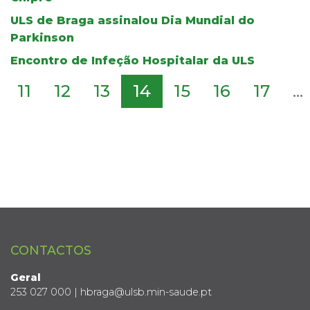
ULS de Braga assinalou Dia Mundial do
Parkinson
Encontro de Infeção Hospitalar da ULS
11
12
13
14
15
16
17
...
CONTACTOS
Geral
253 027 000 | hbraga@ulsb.min-saude.pt