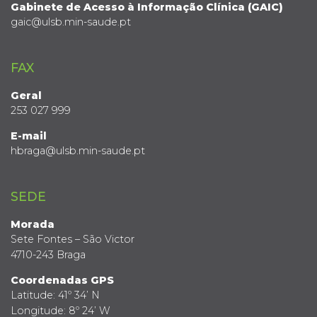
Gabinete de Acesso à Informação Clínica (GAIC)
gaic@ulsb.min-saude.pt
FAX
Geral
253 027 999
E-mail
hbraga@ulsb.min-saude.pt
SEDE
Morada
Sete Fontes – São Victor
4710-243 Braga
Coordenadas GPS
Latitude: 41º 34’ N
Longitude: 8º 24’ W