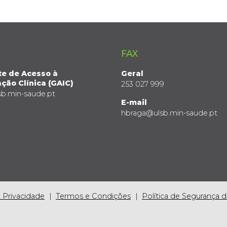
FAX
te de Acesso à
Geral
ção Clínica (GAIC)
253 027 999
sb.min-saude.pt
E-mail
hbraga@ulsb.min-saude.pt
e Privacidade
Termos e Condições
Política de Segurança 