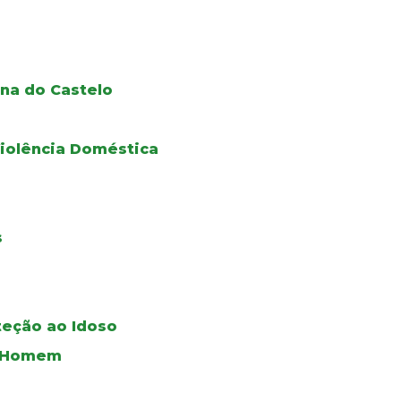
na do Castelo
iolência Doméstica
s
teção ao Idoso
do Homem