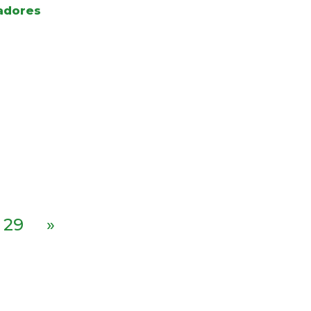
adores
29
»