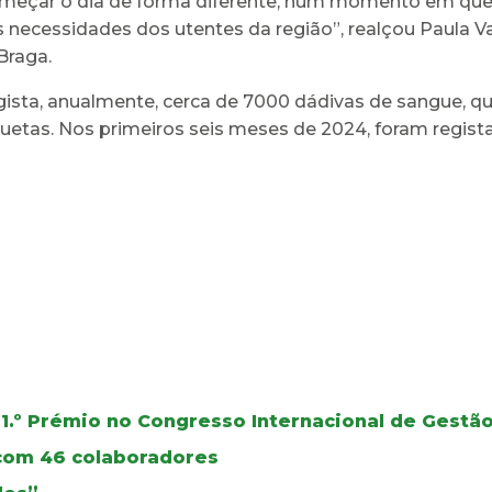
meçar o dia de forma diferente, num momento em que a
s necessidades dos utentes da região”, realçou Paula Va
Braga.
sta, anualmente, cerca de 7000 dádivas de sangue, que
uetas. Nos primeiros seis meses de 2024, foram regis
1.º Prémio no Congresso Internacional de Gest
 com 46 colaboradores