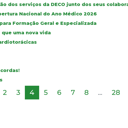
ão dos serviços da DECO junto dos seus colabor
bertura Nacional do Ano Médico 2026
 para Formação Geral e Especializada
 que uma nova vida
ardiotorácicas
 cordas!
s
2
3
4
5
6
7
8
...
28