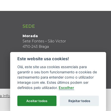
SEDE
Morada
Sete Fontes – São Victor
4710-243 Braga
Coordenadas GPS
Este website usa cookies!
Latitude: 41º 34’ N
Longitude: 8º 24’ W
Olá, este site usa cookies essenciais para
garantir o seu bom funcionamento e cookies de
rastreamento para entender como o utilizador
interage com ele. Estes últimos podem ser
definidos pelo utilizador.
Escolher
da Informação
Aceitar todos
Rejeitar todos