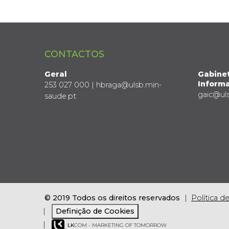
CONTACTOS
Geral
Gabine
Informa
253 027 000 | hbraga@ulsb.min-
gaic@ul
saude.pt
© 2019 Todos os direitos reservados
Política d
Definição de Cookies
LK
COM - MARKETING OF TOMORROW