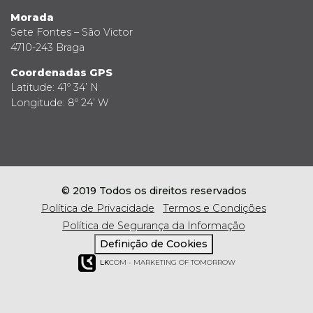
Morada
Sete Fontes – São Victor
4710-243 Braga
Coordenadas GPS
Latitude: 41º 34’ N
Longitude: 8º 24’ W
© 2019 Todos os direitos reservados
Política de Privacidade
Termos e Condições
Política de Segurança da Informação
Definição de Cookies
LK
COM - MARKETING OF TOMORROW