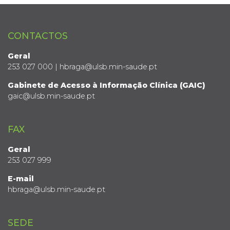
CONTACTOS
Geral
253 027 000 | hbraga@ulsb.min-saude.pt
Gabinete de Acesso à Informação Clínica (GAIC)
gaic@ulsb.min-saude.pt
FAX
Geral
253 027 999
E-mail
hbraga@ulsb.min-saude.pt
SEDE