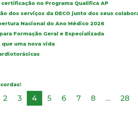
 certificação no Programa Qualifica AP
ão dos serviços da DECO junto dos seus colabor
bertura Nacional do Ano Médico 2026
 para Formação Geral e Especializada
 que uma nova vida
ardiotorácicas
 cordas!
2
3
4
5
6
7
8
...
28