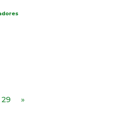
adores
29
»