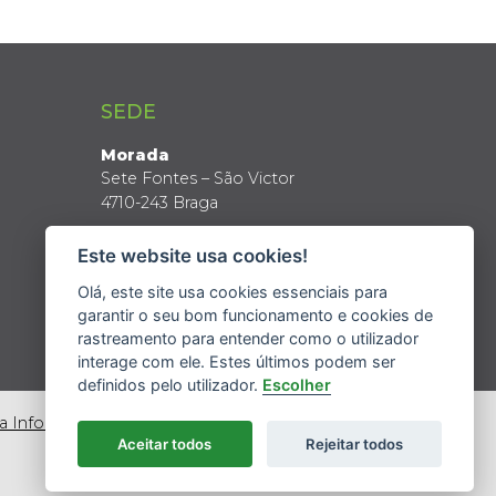
SEDE
Morada
Sete Fontes – São Victor
4710-243 Braga
Coordenadas GPS
Este website usa cookies!
Latitude: 41º 34’ N
Longitude: 8º 24’ W
Olá, este site usa cookies essenciais para
garantir o seu bom funcionamento e cookies de
rastreamento para entender como o utilizador
interage com ele. Estes últimos podem ser
definidos pelo utilizador.
Escolher
da Informação
Aceitar todos
Rejeitar todos