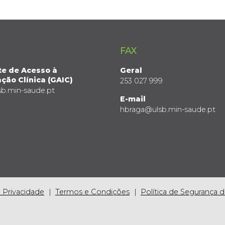
FAX
te de Acesso à
Geral
ção Clínica (GAIC)
253 027 999
sb.min-saude.pt
E-mail
hbraga@ulsb.min-saude.pt
e Privacidade
Termos e Condições
Política de Segurança 