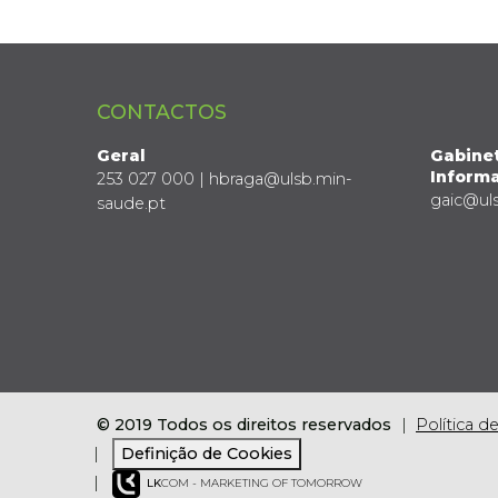
CONTACTOS
Geral
Gabine
Informa
253 027 000 | hbraga@ulsb.min-
gaic@ul
saude.pt
© 2019 Todos os direitos reservados
Política d
Definição de Cookies
LK
COM - MARKETING OF TOMORROW