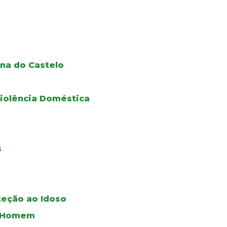
na do Castelo
iolência Doméstica
s
teção ao Idoso
do Homem