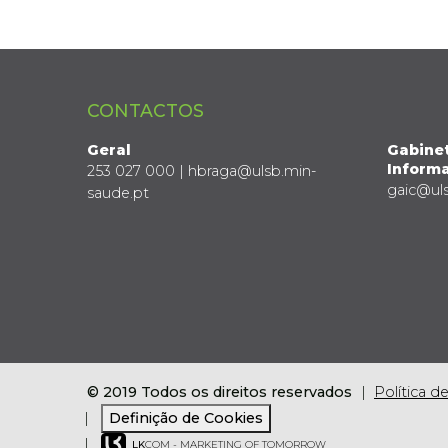
CONTACTOS
Geral
Gabine
Informa
253 027 000 | hbraga@ulsb.min-
gaic@ul
saude.pt
© 2019 Todos os direitos reservados
Política d
Definição de Cookies
LK
COM - MARKETING OF TOMORROW