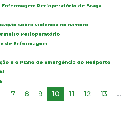
de Enfermagem Perioperatório de Braga
lização sobre violência no namoro
ermeiro Perioperatório
ade de Enfermagem
ção e o Plano de Emergência do Heliporto
AL
e
..
7
8
9
10
11
12
13
...