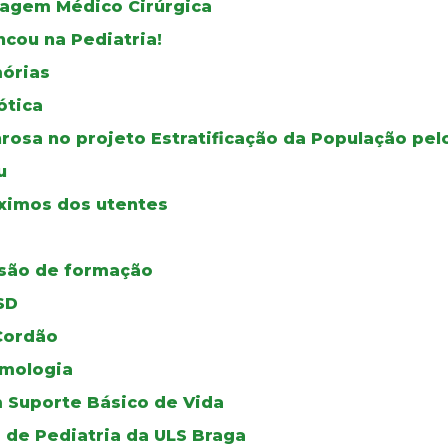
magem Médico Cirúrgica
ncou na Pediatria!
órias
ótica
osa no projeto Estratificação da População pel
u
ximos dos utentes
ssão de formação
SD
Cordão
mologia
 Suporte Básico de Vida
 de Pediatria da ULS Braga