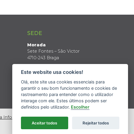
SEDE
Morada
Sete Fontes – São Victor
4710-243 Braga
Coordenadas GPS
Este website usa cookies!
Latitude: 41º 34’ N
Longitude: 8º 24’ W
Olá, este site usa cookies essenciais para
garantir o seu bom funcionamento e cookies de
rastreamento para entender como o utilizador
interage com ele. Estes últimos podem ser
definidos pelo utilizador.
Escolher
da Informação
Aceitar todos
Rejeitar todos