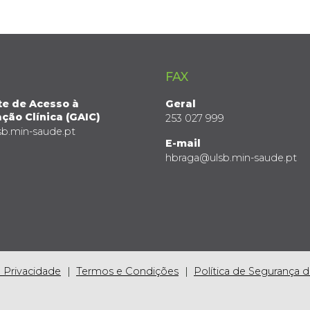
FAX
te de Acesso à
Geral
ção Clínica (GAIC)
253 027 999
sb.min-saude.pt
E-mail
hbraga@ulsb.min-saude.pt
e Privacidade
Termos e Condições
Política de Segurança 