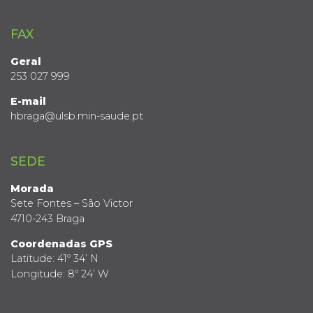
FAX
Geral
253 027 999
E-mail
hbraga@ulsb.min-saude.pt
SEDE
Morada
Sete Fontes – São Victor
4710-243 Braga
Coordenadas GPS
Latitude: 41º 34’ N
Longitude: 8º 24’ W