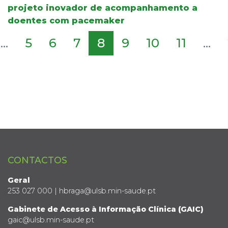
projeto inovador de acompanhamento a
doentes com pacemaker
...
5
6
7
8
9
10
11
...
CONTACTOS
Geral
253 027 000 | hbraga@ulsb.min-saude.pt
Gabinete de Acesso à Informação Clínica (GAIC)
gaic@ulsb.min-saude.pt