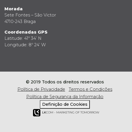
Morada
Sete Fontes – São Victor
4710-243 Braga
Coordenadas GPS
Latitude: 41º 34’ N
Longitude: 8º 24’ W
© 2019 Todos os direitos reservados
Política de Privacidade
Termos e Condições
Política de Segurança da Informação
Definição de Cookies
LK
COM - MARKETING OF TOMORROW