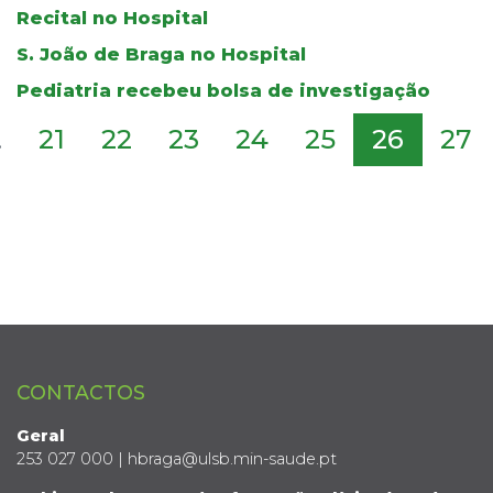
Recital no Hospital
S. João de Braga no Hospital
Pediatria recebeu bolsa de investigação
.
21
22
23
24
25
26
27
CONTACTOS
Geral
253 027 000 | hbraga@ulsb.min-saude.pt