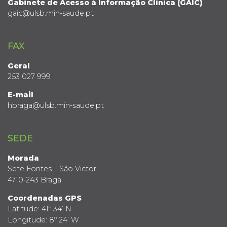
Gabinete de Acesso à Informação Clínica (GAIC)
gaic@ulsb.min-saude.pt
FAX
Geral
253 027 999
E-mail
hbraga@ulsb.min-saude.pt
SEDE
Morada
Sete Fontes – São Victor
4710-243 Braga
Coordenadas GPS
Latitude: 41º 34’ N
Longitude: 8º 24’ W