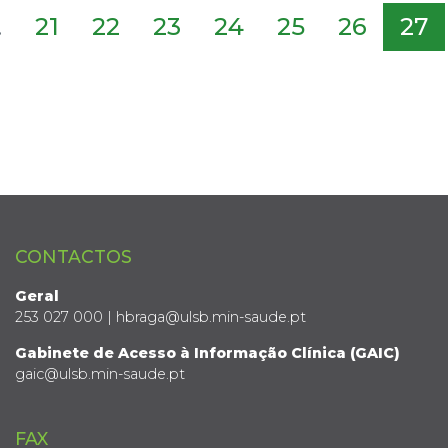
.
21
22
23
24
25
26
27
CONTACTOS
Geral
253 027 000 | hbraga@ulsb.min-saude.pt
Gabinete de Acesso à Informação Clínica (GAIC)
gaic@ulsb.min-saude.pt
FAX