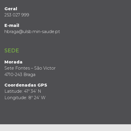
Geral
253 027 999
E-mail
hbraga@ulsb.min-saude.pt
SEDE
Morada
Sete Fontes – São Victor
4710-243 Braga
Coordenadas GPS
Latitude: 41º 34’ N
Longitude: 8º 24’ W