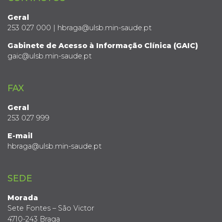
Geral
253 027 000 | hbraga@ulsb.min-saude.pt
Gabinete de Acesso à Informação Clínica (GAIC)
gaic@ulsb.min-saude.pt
FAX
Geral
253 027 999
E-mail
hbraga@ulsb.min-saude.pt
SEDE
Morada
Sete Fontes – São Victor
4710-243 Braga