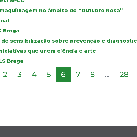
pela SPCO
maquilhagem no âmbito do “Outubro Rosa”
nal
S Braga
de sensibilização sobre prevenção e diagnósti
niciativas que unem ciência e arte
ULS Braga
2
3
4
5
6
7
8
...
28