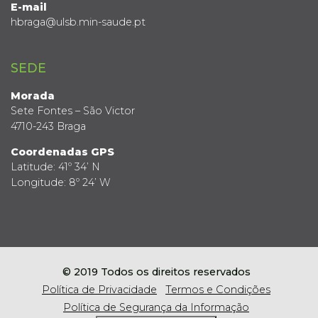
E-mail
hbraga@ulsb.min-saude.pt
SEDE
Morada
Sete Fontes – São Victor
4710-243 Braga
Coordenadas GPS
Latitude: 41º 34’ N
Longitude: 8º 24’ W
© 2019 Todos os direitos reservados
Política de Privacidade
Termos e Condições
Política de Segurança da Informação