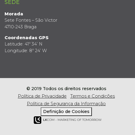
SEDE
Morada
Sete Fontes – São Victor
4710-243 Braga
Coordenadas GPS
Latitude: 41º 34’ N
Longitude: 8º 24’ W
© 2019 Todos os direitos reservados
Política de Privacidade
Termos e Condições
Política de Segurança da Informação
Definição de Cookies
LK
COM - MARKETING OF TOMORROW