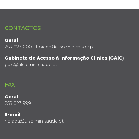
CONTACTOS
Geral
253 027 000 | hbraga@ulsb.min-saude.pt
Gabinete de Acesso à Informação Clínica (GAIC)
gaic@ulsb.min-saude.pt
FAX
Geral
253 027 999
E-mail
hbraga@ulsb.min-saude.pt