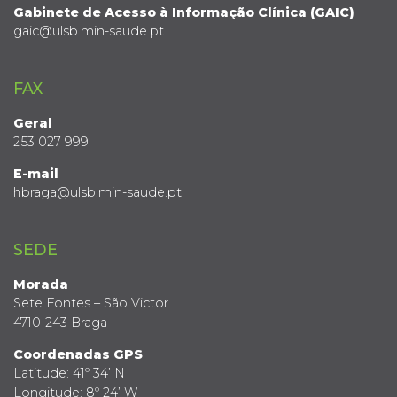
Gabinete de Acesso à Informação Clínica (GAIC)
gaic@ulsb.min-saude.pt
FAX
Geral
253 027 999
E-mail
hbraga@ulsb.min-saude.pt
SEDE
Morada
Sete Fontes – São Victor
4710-243 Braga
Coordenadas GPS
Latitude: 41º 34’ N
Longitude: 8º 24’ W