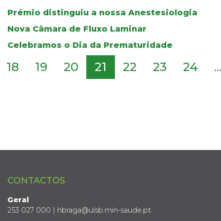
Prémio distinguiu a nossa Anestesiologia
Nova Câmara de Fluxo Laminar
Celebramos o Dia da Prematuridade
18
19
20
21
22
23
24
..
CONTACTOS
Geral
253 027 000 | hbraga@ulsb.min-saude.pt