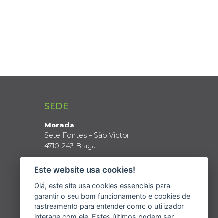
SEDE
Morada
Sete Fontes – São Victor
4710-243 Braga
Coordenadas GPS
Este website usa cookies!
Latitude: 41º 34’ N
Longitude: 8º 24’ W
Olá, este site usa cookies essenciais para
garantir o seu bom funcionamento e cookies de
rastreamento para entender como o utilizador
interage com ele. Estes últimos podem ser