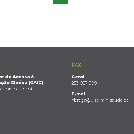
FAX
te de Acesso à
Geral
ção Clínica (GAIC)
253 027 999
sb.min-saude.pt
E-mail
hbraga@ulsb.min-saude.pt