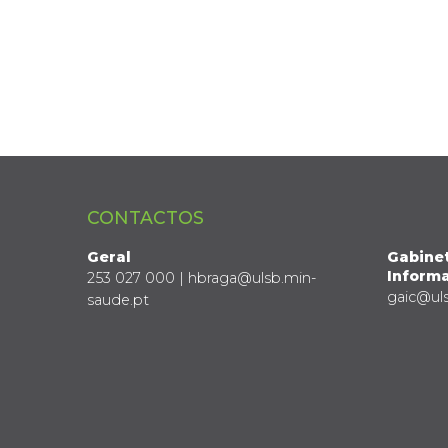
CONTACTOS
Geral
Gabine
Informa
253 027 000 | hbraga@ulsb.min-
gaic@ul
saude.pt