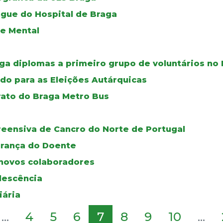
ngue do Hospital de Braga
de Mental
ga diplomas a primeiro grupo de voluntários no 
do para as Eleições Autárquicas
rato do Braga Metro Bus
reensiva de Cancro do Norte de Portugal
urança do Doente
novos colaboradores
olescência
iária
...
4
5
6
7
8
9
10
...