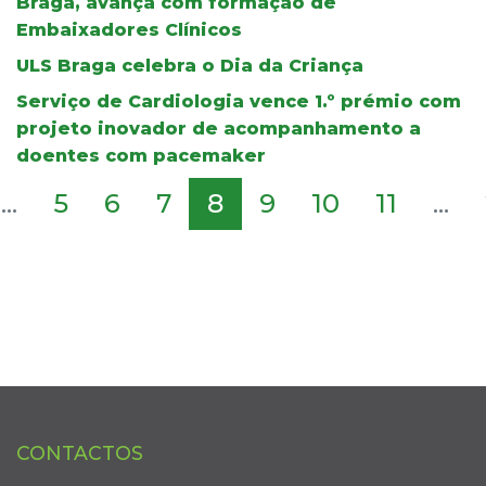
Braga, avança com formação de
Embaixadores Clínicos
ULS Braga celebra o Dia da Criança
Serviço de Cardiologia vence 1.º prémio com
projeto inovador de acompanhamento a
doentes com pacemaker
...
5
6
7
8
9
10
11
...
CONTACTOS