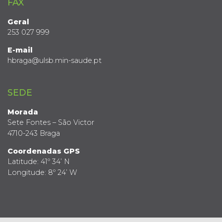
FAX
Geral
253 027 999
E-mail
hbraga@ulsb.min-saude.pt
SEDE
Morada
Sete Fontes – São Victor
4710-243 Braga
Coordenadas GPS
Latitude: 41º 34’ N
Longitude: 8º 24’ W