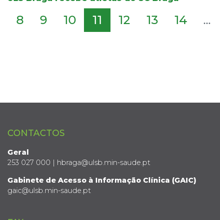
8
9
10
11
12
13
14
...
CONTACTOS
Geral
253 027 000 | hbraga@ulsb.min-saude.pt
Gabinete de Acesso à Informação Clínica (GAIC)
gaic@ulsb.min-saude.pt