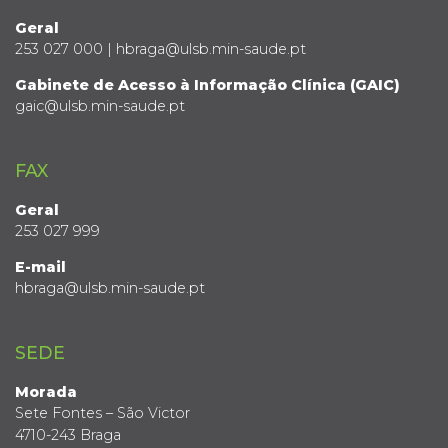
Geral
253 027 000 | hbraga@ulsb.min-saude.pt
Gabinete de Acesso à Informação Clínica (GAIC)
gaic@ulsb.min-saude.pt
FAX
Geral
253 027 999
E-mail
hbraga@ulsb.min-saude.pt
SEDE
Morada
Sete Fontes – São Victor
4710-243 Braga