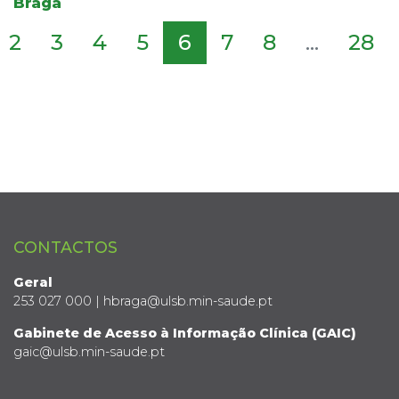
Braga
2
3
4
5
6
7
8
...
28
CONTACTOS
Geral
253 027 000 | hbraga@ulsb.min-saude.pt
Gabinete de Acesso à Informação Clínica (GAIC)
gaic@ulsb.min-saude.pt