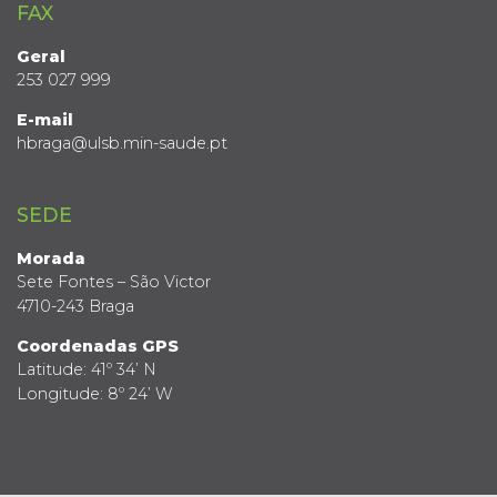
FAX
Geral
253 027 999
E-mail
hbraga@ulsb.min-saude.pt
SEDE
Morada
Sete Fontes – São Victor
4710-243 Braga
Coordenadas GPS
Latitude: 41º 34’ N
Longitude: 8º 24’ W