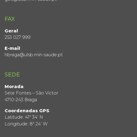
FAX
Geral
253 027 999
E-mail
hbraga@ulsb.min-saude.pt
SEDE
Morada
Sete Fontes – São Victor
4710-243 Braga
Coordenadas GPS
Latitude: 41º 34’ N
Longitude: 8º 24’ W