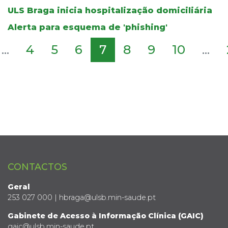
ULS Braga inicia hospitalização domiciliária
Alerta para esquema de 'phishing'
...
4
5
6
7
8
9
10
...
CONTACTOS
Geral
253 027 000 | hbraga@ulsb.min-saude.pt
Gabinete de Acesso à Informação Clínica (GAIC)
gaic@ulsb.min-saude.pt