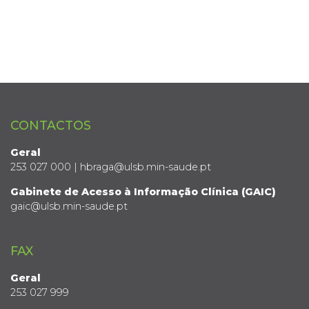
CONTACTOS
Geral
253 027 000 | hbraga@ulsb.min-saude.pt
Gabinete de Acesso à Informação Clínica (GAIC)
gaic@ulsb.min-saude.pt
FAX
Geral
253 027 999