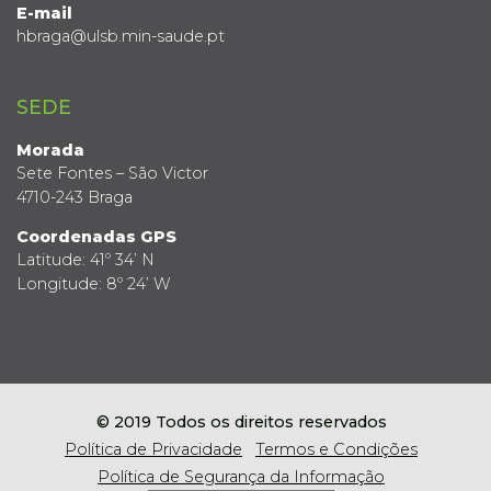
E-mail
hbraga@ulsb.min-saude.pt
SEDE
Morada
Sete Fontes – São Victor
4710-243 Braga
Coordenadas GPS
Latitude: 41º 34’ N
Longitude: 8º 24’ W
© 2019 Todos os direitos reservados
Política de Privacidade
Termos e Condições
Política de Segurança da Informação