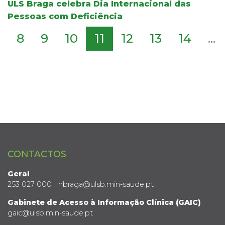
ULS Braga celebra Dia Internacional das
Pessoas com Deficiência
8
9
10
11
12
13
14
...
CONTACTOS
Geral
253 027 000 | hbraga@ulsb.min-saude.pt
Gabinete de Acesso à Informação Clínica (GAIC)
gaic@ulsb.min-saude.pt