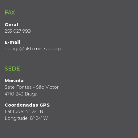
FAX
Geral
253 027 999
E-mail
hbraga@ulsb.min-saude.pt
SEDE
Morada
Sete Fontes – São Victor
4710-243 Braga
Coordenadas GPS
Latitude: 41º 34’ N
Longitude: 8º 24’ W