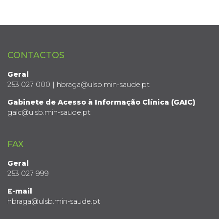
CONTACTOS
Geral
253 027 000 | hbraga@ulsb.min-saude.pt
Gabinete de Acesso à Informação Clínica (GAIC)
gaic@ulsb.min-saude.pt
FAX
Geral
253 027 999
E-mail
hbraga@ulsb.min-saude.pt