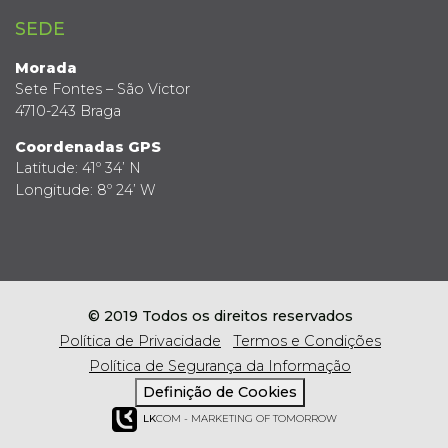
SEDE
Morada
Sete Fontes – São Victor
4710-243 Braga
Coordenadas GPS
Latitude: 41º 34’ N
Longitude: 8º 24’ W
© 2019 Todos os direitos reservados
Política de Privacidade
Termos e Condições
Política de Segurança da Informação
Definição de Cookies
LK
COM - MARKETING OF TOMORROW