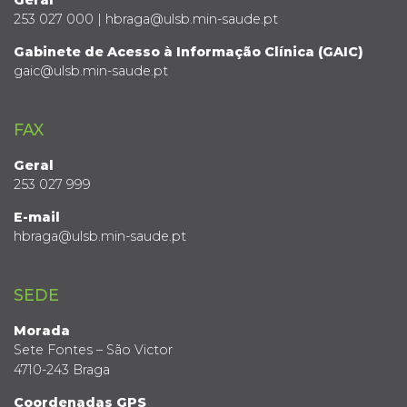
253 027 000 | hbraga@ulsb.min-saude.pt
Gabinete de Acesso à Informação Clínica (GAIC)
gaic@ulsb.min-saude.pt
FAX
Geral
253 027 999
E-mail
hbraga@ulsb.min-saude.pt
SEDE
Morada
Sete Fontes – São Victor
4710-243 Braga
Coordenadas GPS