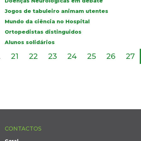
Doenças Neurológicas em debate
Jogos de tabuleiro animam utentes
Mundo da ciência no Hospital
Ortopedistas distinguidos
Alunos solidários
.
21
22
23
24
25
26
27
CONTACTOS
Geral