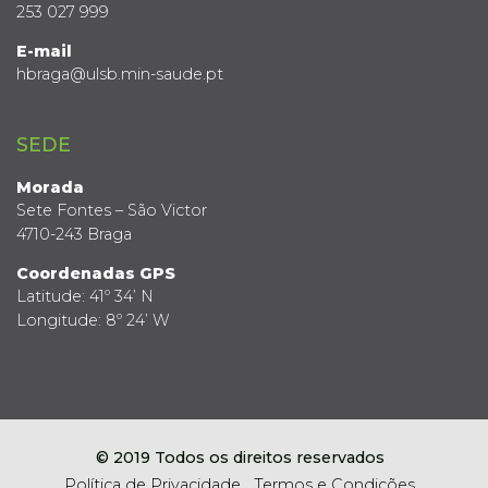
253 027 999
E-mail
hbraga@ulsb.min-saude.pt
SEDE
Morada
Sete Fontes – São Victor
4710-243 Braga
Coordenadas GPS
Latitude: 41º 34’ N
Longitude: 8º 24’ W
© 2019 Todos os direitos reservados
Política de Privacidade
Termos e Condições