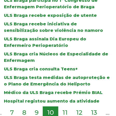
ULS Braga participa no 1º Congresso de
Enfermagem Perioperatório de Braga
ULS Braga recebe exposição de utente
ULS Braga recebe iniciativa de
sensibilização sobre violência no namoro
ULS Braga assinala Dia Europeu do
Enfermeiro Perioperatório
ULS Braga cria Núcleos de Especialidade de
Enfermagem
ULS Braga cria consulta Teens+
ULS Braga testa medidas de autoproteção e
o Plano de Emergência do Heliporto
Médico da ULS Braga recebe Prémio BIAL
Hospital registou aumento da atividade
..
7
8
9
10
11
12
13
...