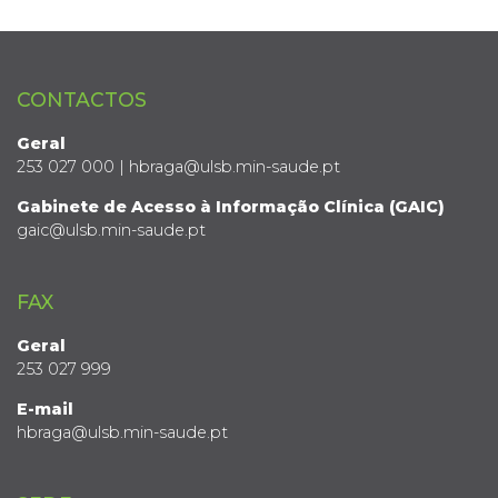
CONTACTOS
Geral
253 027 000 | hbraga@ulsb.min-saude.pt
Gabinete de Acesso à Informação Clínica (GAIC)
gaic@ulsb.min-saude.pt
FAX
Geral
253 027 999
E-mail
hbraga@ulsb.min-saude.pt