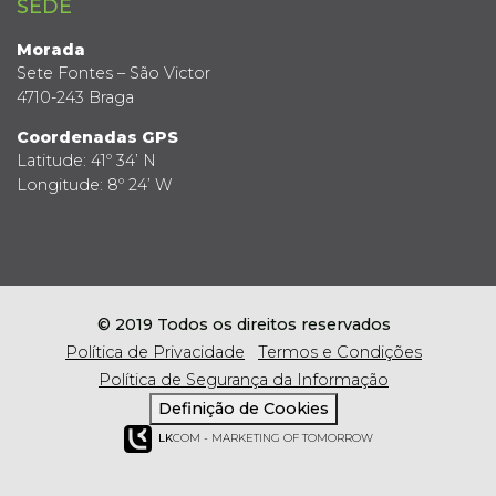
SEDE
Morada
Sete Fontes – São Victor
4710-243 Braga
Coordenadas GPS
Latitude: 41º 34’ N
Longitude: 8º 24’ W
© 2019 Todos os direitos reservados
Política de Privacidade
Termos e Condições
Política de Segurança da Informação
Definição de Cookies
LK
COM - MARKETING OF TOMORROW