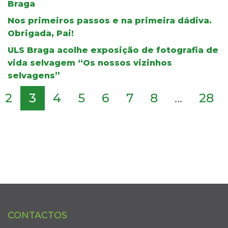
Braga
Nos primeiros passos e na primeira dádiva.
Obrigada, Pai!
ULS Braga acolhe exposição de fotografia de
vida selvagem “Os nossos vizinhos
selvagens”
2
3
4
5
6
7
8
...
28
CONTACTOS