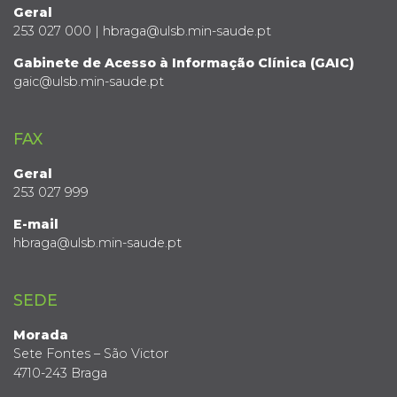
Geral
253 027 000 | hbraga@ulsb.min-saude.pt
Gabinete de Acesso à Informação Clínica (GAIC)
gaic@ulsb.min-saude.pt
FAX
Geral
253 027 999
E-mail
hbraga@ulsb.min-saude.pt
SEDE
Morada
Sete Fontes – São Victor
4710-243 Braga