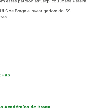
m estas patologias”, explicou Joana Pereira.
LS de Braga e investigadora do i3S,
tes.
 CHKS
ico Académico de Braga