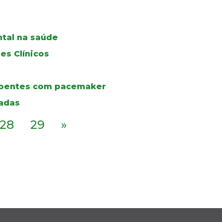
tal na saúde
es Clínicos
 doentes com pacemaker
zadas
28
29
»