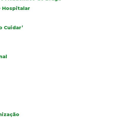
 Hospitalar
o Cuidar’
nal
nização