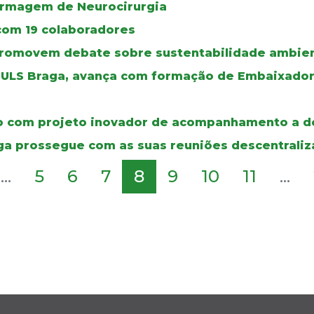
ermagem de Neurocirurgia
 com 19 colaboradores
promovem debate sobre sustentabilidade ambien
a ULS Braga, avança com formação de Embaixador
émio com projeto inovador de acompanhamento a
ga prossegue com as suas reuniões descentrali
...
5
6
7
8
9
10
11
...