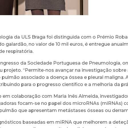
logia da ULS Braga foi distinguida com o Prémio Robal
o galardão, no valor de 10 mil euros, é entregue anual
e respiratória.
Congresso da Sociedade Portuguesa de Pneumologia, on
 projeto. “Permite-nos avançar na investigação sobre
pulmão associado a doença óssea e pleural maligna. Al
ibuindo para o progresso científico e a melhoria da prát
 em colaboração com Maria Inês Almeida, investigadora
tigadoras focam-se no papel dos microRNAs (miRNAs) c
ulmão que apresentam metástases ósseas ou derrame
gnósticos baseadas em miRNA que melhorem a deteção