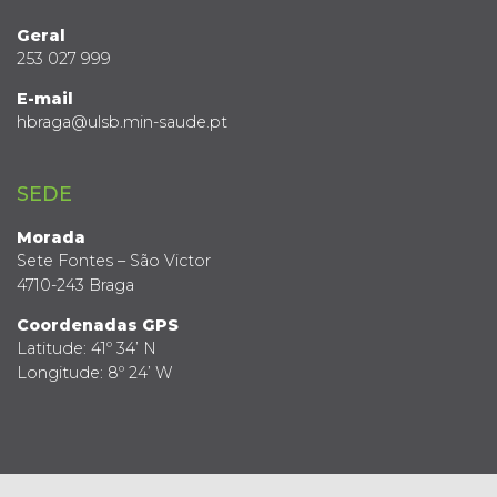
Geral
253 027 999
E-mail
hbraga@ulsb.min-saude.pt
SEDE
Morada
Sete Fontes – São Victor
4710-243 Braga
Coordenadas GPS
Latitude: 41º 34’ N
Longitude: 8º 24’ W