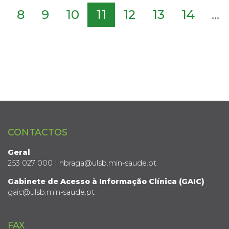
8
9
10
11
12
13
14
...
CONTACTOS
Geral
253 027 000 | hbraga@ulsb.min-saude.pt
Gabinete de Acesso à Informação Clínica (GAIC)
gaic@ulsb.min-saude.pt
FAX