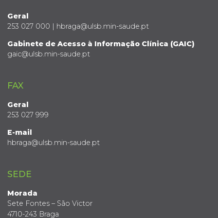
Geral
253 027 000 | hbraga@ulsb.min-saude.pt
Gabinete de Acesso à Informação Clínica (GAIC)
gaic@ulsb.min-saude.pt
FAX
Geral
253 027 999
E-mail
hbraga@ulsb.min-saude.pt
SEDE
Morada
Sete Fontes – São Victor
4710-243 Braga