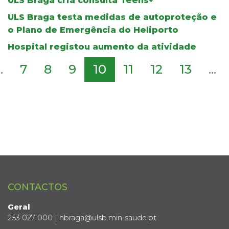
ULS Braga cria consulta Teens+
ULS Braga testa medidas de autoproteção e
o Plano de Emergência do Heliporto
Hospital registou aumento da atividade
..
7
8
9
10
11
12
13
...
CONTACTOS
Geral
253 027 000 | hbraga@ulsb.min-saude.pt