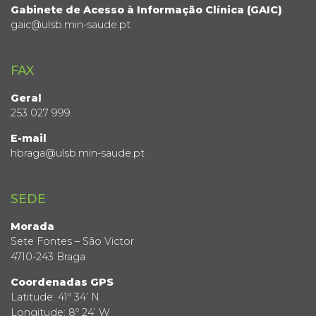
Gabinete de Acesso à Informação Clínica (GAIC)
gaic@ulsb.min-saude.pt
FAX
Geral
253 027 999
E-mail
hbraga@ulsb.min-saude.pt
SEDE
Morada
Sete Fontes – São Victor
4710-243 Braga
Coordenadas GPS
Latitude: 41º 34’ N
Longitude: 8º 24’ W