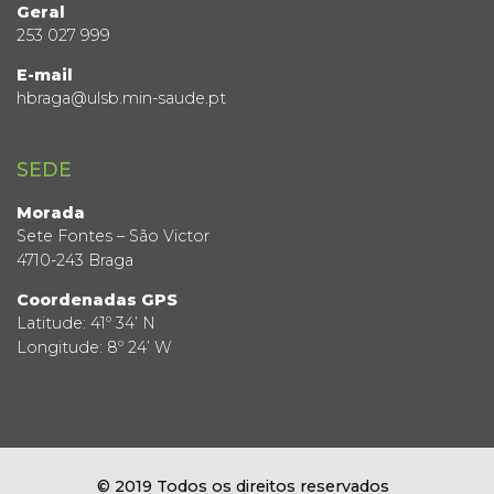
Geral
253 027 999
E-mail
hbraga@ulsb.min-saude.pt
SEDE
Morada
Sete Fontes – São Victor
4710-243 Braga
Coordenadas GPS
Latitude: 41º 34’ N
Longitude: 8º 24’ W
© 2019 Todos os direitos reservados