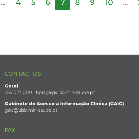
...
4
5
6
7
8
9
10
...
CONTACTOS
Geral
253 027 000 | hbraga@ulsb.min-saude.pt
Gabinete de Acesso à Informação Clínica (GAIC)
gaic@ulsb.min-saude.pt
FAX