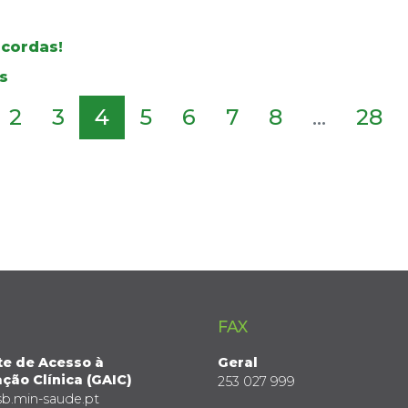
 cordas!
s
2
3
4
5
6
7
8
...
28
FAX
te de Acesso à
Geral
ção Clínica (GAIC)
253 027 999
sb.min-saude.pt