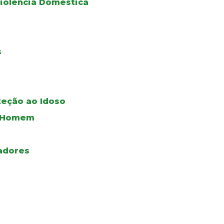
iolência Doméstica
s
teção ao Idoso
do Homem
adores