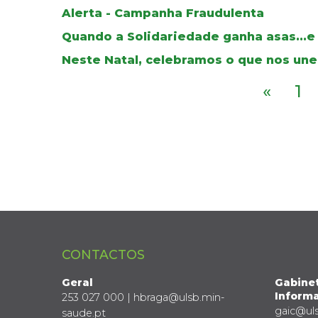
Alerta - Campanha Fraudulenta
Quando a Solidariedade ganha asas...e
Neste Natal, celebramos o que nos une
«
1
CONTACTOS
Geral
Gabine
Informa
253 027 000 | hbraga@ulsb.min-
gaic@ul
saude.pt