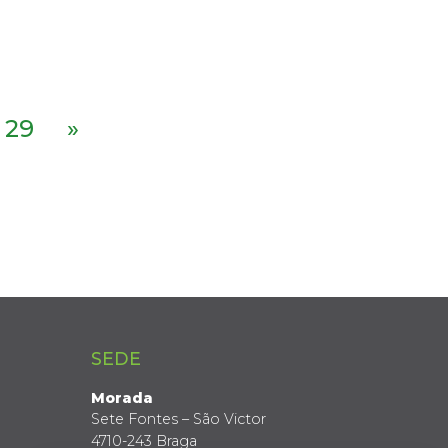
29
»
SEDE
Morada
Sete Fontes – São Victor
4710-243 Braga