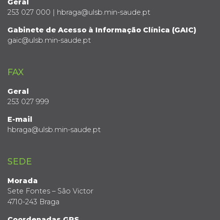
Geral
253 027 000 | hbraga@ulsb.min-saude.pt
Gabinete de Acesso à Informação Clínica (GAIC)
gaic@ulsb.min-saude.pt
FAX
Geral
253 027 999
E-mail
hbraga@ulsb.min-saude.pt
SEDE
Morada
Sete Fontes – São Victor
4710-243 Braga
Coordenadas GPS