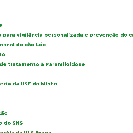
e
o para vigilância personalizada e prevenção do 
manal do cão Léo
to
 de tratamento à Paramiloidose
leria da USF do Minho
ção
vo do SNS
heróis da ULS Braga