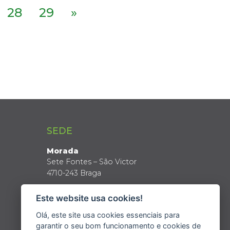
28
29
»
SEDE
Morada
Sete Fontes – São Victor
4710-243 Braga
Coordenadas GPS
Este website usa cookies!
Latitude: 41º 34’ N
Longitude: 8º 24’ W
Olá, este site usa cookies essenciais para
garantir o seu bom funcionamento e cookies de