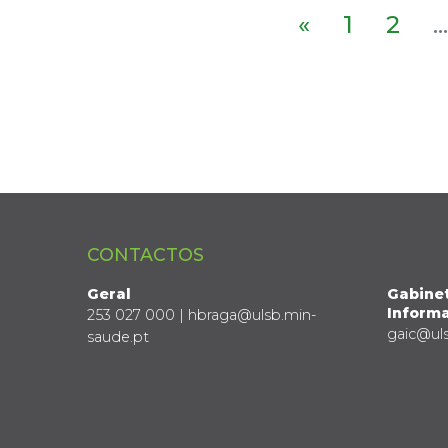
«
1
2
...
CONTACTOS
Geral
Gabine
Informa
253 027 000 | hbraga@ulsb.min-
gaic@ul
saude.pt