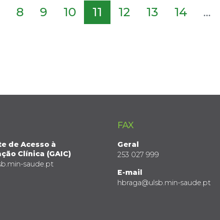
8
9
10
11
12
13
14
...
FAX
te de Acesso à
Geral
ção Clínica (GAIC)
253 027 999
sb.min-saude.pt
E-mail
hbraga@ulsb.min-saude.pt